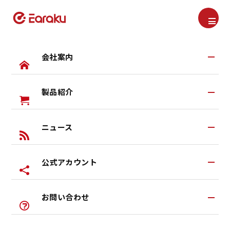
会社案内
製品紹介
Product
製品紹介
会社案内TOP
TOP
製品紹介
思いやり有線手元スピーカー Youon mini J159
Earakuとは
ニュース
すべての製品
研究・開発
ヘッドセット
公式アカウント
ブログ
イヤカフ式イヤホン
お知らせ
ワイヤレスヘッドホン
お問い合わせ
公式LINEアカウント
特典あり
左右一体型イヤホン
公式Youtubeアカウント