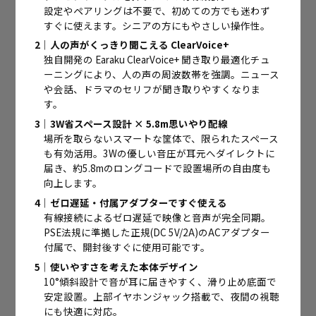
設定やペアリングは不要で、初めての方でも迷わず
すぐに使えます。シニアの方にもやさしい操作性。
2｜人の声がくっきり聞こえる ClearVoice+
独自開発の Earaku ClearVoice+ 聞き取り最適化チュ
ーニングにより、人の声の周波数帯を強調。ニュース
や会話、ドラマのセリフが聞き取りやすくなりま
す。
3｜3W省スペース設計 × 5.8m思いやり配線
場所を取らないスマートな筐体で、限られたスペース
も有効活用。3Wの優しい音圧が耳元へダイレクトに
届き、約5.8mのロングコードで設置場所の自由度も
向上します。
4｜ゼロ遅延・付属アダプターですぐ使える
有線接続によるゼロ遅延で映像と音声が完全同期。
PSE法規に準拠した正規(DC 5V/2A)のACアダプター
付属で、開封後すぐに使用可能です。
5｜使いやすさを考えた本体デザイン
10°傾斜設計で音が耳に届きやすく、滑り止め底面で
安定設置。上部イヤホンジャック搭載で、夜間の視聴
にも快適に対応。