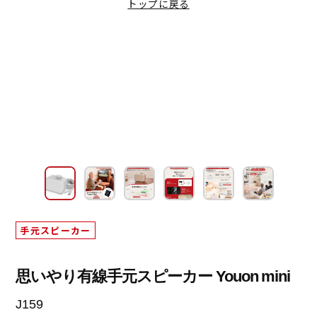
マイク脱着式イヤホン
トップに戻る
取扱説明書
公式Instagramアカウント
耳掛け式イヤホン
よくあるご質問
公式TikTokアカウント
スポーツ用イヤホン
公式LINEでお問い合わせ
公式Xアカウント
ネックスピーカー
OEMについて
TV用手元スピーカー
サイトに関するご意見
ミニスピーカー
小型スピーカー
高出力スピーカー
手元スピーカー
思いやり有線手元スピーカー Youon mini
J159