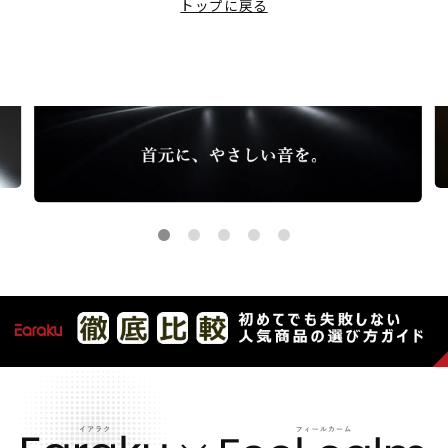
マイク脱着式イヤホン
トップに戻る
取扱説明書
公式Instagramアカウント
耳掛け式イヤホン
よくあるご質問
公式TikTokアカウント
スポーツ用イヤホン
公式LINEでお問い合わせ
公式Xアカウント
ネックスピーカー
OEMについて
TV用手元スピーカー
サイトに関するご意見
ミニスピーカー
小型スピーカー
高出力スピーカー