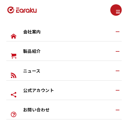
最新情報
会社案内
2025年11月25日
【重要なお知らせ】「偽サイト／なりすましアカウン
202
ト」にご注意ください
製品紹介
会社案内TOP
Earakuとは
ニュース
すべての製品
研究・開発
ヘッドセット
公式アカウント
ブログ
イヤカフ式イヤホン
お知らせ
ワイヤレスヘッドホン
お問い合わせ
公式LINEアカウント
特典あり
左右一体型イヤホン
公式Youtubeアカウント