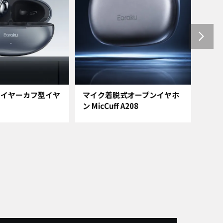
ip イヤーカフ型イヤ
マイク着脱式オープンイヤホ
Mic
ン MicCuff A208