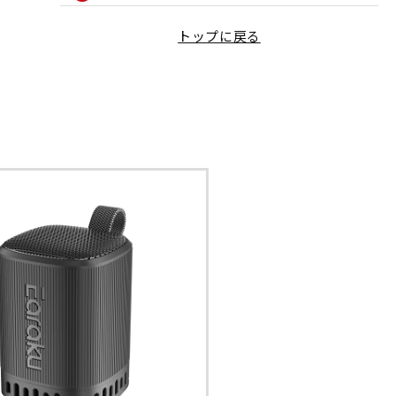
左右一体型イヤホン
公式Youtubeアカウント
マイク脱着式イヤホン
トップに戻る
取扱説明書
公式Instagramアカウント
耳掛け式イヤホン
よくあるご質問
公式TikTokアカウント
スポーツ用イヤホン
公式LINEでお問い合わせ
公式Xアカウント
ネックスピーカー
OEMについて
TV用手元スピーカー
サイトに関するご意見
ミニスピーカー
小型スピーカー
高出力スピーカー