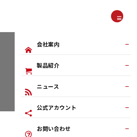
会社案内
製品紹介
会社案内TOP
Earakuとは
ニュース
すべての製品
研究・開発
ヘッドセット
公式アカウント
ブログ
イヤカフ式イヤホン
お知らせ
ワイヤレスヘッドホン
お問い合わせ
公式LINEアカウント
特典あり