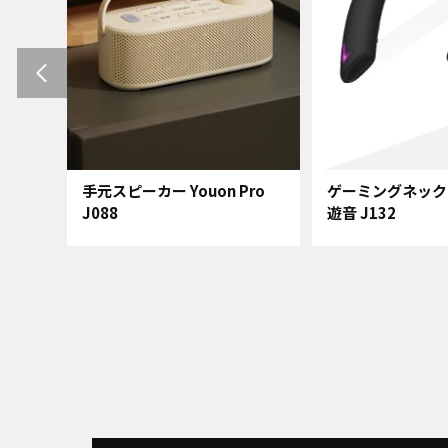
ite
手元スピーカー Youon Pro
ゲーミングネック
J088
遊音 J132