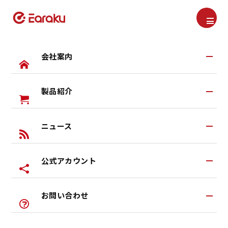
会社案内
製品紹介
Product
製品紹介
会社案内TOP
TOP
製品紹介
マイク着脱式オープンイヤホン MicCuff A208
Earakuとは
ニュース
すべての製品
研究・開発
ヘッドセット
公式アカウント
ブログ
イヤカフ式イヤホン
お知らせ
ワイヤレスヘッドホン
お問い合わせ
公式LINEアカウント
特典あり
左右一体型イヤホン
公式Youtubeアカウント