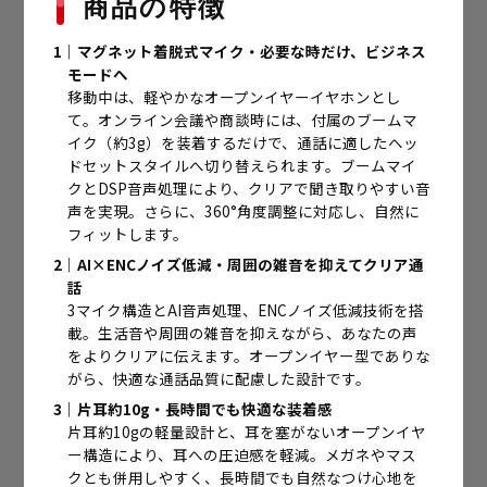
商品の特徴
1｜マグネット着脱式マイク・必要な時だけ、ビジネス
モードへ
移動中は、軽やかなオープンイヤーイヤホンとし
て。オンライン会議や商談時には、付属のブームマ
イク（約3g）を装着するだけで、通話に適したヘッ
ドセットスタイルへ切り替えられます。ブームマイ
クとDSP音声処理により、クリアで聞き取りやすい音
声を実現。さらに、360°角度調整に対応し、自然に
フィットします。
2｜AI×ENCノイズ低減・周囲の雑音を抑えてクリア通
話
3マイク構造とAI音声処理、ENCノイズ低減技術を搭
載。生活音や周囲の雑音を抑えながら、あなたの声
をよりクリアに伝えます。オープンイヤー型でありな
がら、快適な通話品質に配慮した設計です。
3｜片耳約10g・長時間でも快適な装着感
片耳約10gの軽量設計と、耳を塞がないオープンイヤ
ー構造により、耳への圧迫感を軽減。メガネやマス
クとも併用しやすく、長時間でも自然なつけ心地を