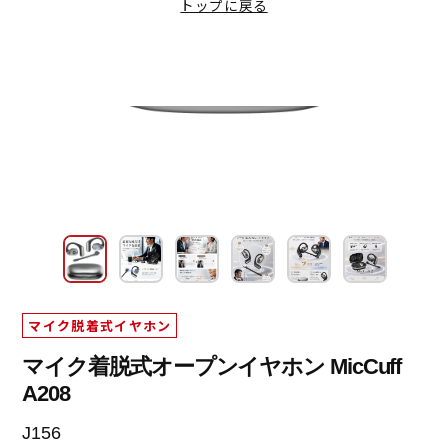
マイク脱着式イヤホン
トップに戻る
取扱説明書
公式Instagramアカウント
耳掛け式イヤホン
よくあるご質問
公式TikTokアカウント
スポーツ用イヤホン
公式LINEでお問い合わせ
公式Xアカウント
ネックスピーカー
OEMについて
TV用手元スピーカー
サイトに関するご意見
ミニスピーカー
小型スピーカー
高出力スピーカー
マイク脱着式イヤホン
マイク着脱式オープンイヤホン MicCuff
A208
J156