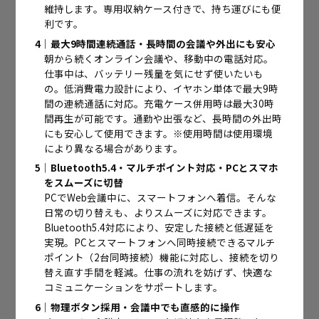
維持します。専用収納ケース付きで、持ち運びにも便
利です。
4｜最大9時間連続通話・長時間の会議や外出にも安心
朝から続くオンライン会議や、移動中の電話対応。
仕事中は、バッテリー残量を気にせず使いたいも
の。低消費電力設計により、イヤホン単体で最大9時
間の連続通話に対応。充電ケース併用時は最大30時
間再生が可能です。通勤や出張など、長時間の外出時
にも安心して使用できます。※使用時間は使用環境
により異なる場合があります。
5｜Bluetooth5.4・マルチポイント対応・PCとスマホ
をスムーズに切替
PCでWeb会議中に、スマートフォンへ着信。そんな
日常の切り替えも、よりスムーズに対応できます。
Bluetooth5.4対応により、安定した接続と低遅延を
実現。PCとスマートフォンへ同時接続できるマルチ
ポイント（2台同時接続）機能に対応し、接続を切り
替え直す手間を軽減。仕事の流れを妨げず、快適な
コミュニケーションをサポートします。
6｜物理ボタン採用・会議中でも直感的に操作