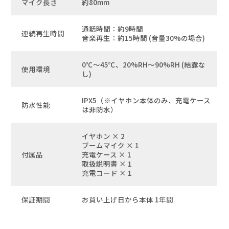
マイク長さ
約80mm
通話時間：約9時間
連続再生時間
音楽再生：約15時間 (音量30%の場合)
0℃〜45℃、20%RH〜90%RH (結露な
使用環境
し)
IPX5（※イヤホン本体のみ、充電ケース
防水性能
は非防水）
イヤホン × 2
ブームマイク × 1
付属品
充電ケース × 1
取扱説明書 × 1
充電コード × 1
保証期間
お買い上げ日から本体 1年間