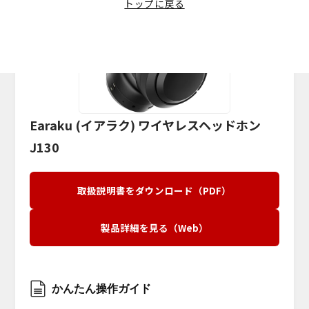
マイク脱着式イヤホン
トップに戻る
取扱説明書
公式Instagramアカウント
耳掛け式イヤホン
よくあるご質問
公式TikTokアカウント
スポーツ用イヤホン
公式LINEでお問い合わせ
公式Xアカウント
ネックスピーカー
OEMについて
TV用手元スピーカー
サイトに関するご意見
Earaku (イアラク) ワイヤレスヘッドホン
ミニスピーカー
J130
小型スピーカー
取扱説明書をダウンロード（PDF）
高出力スピーカー
製品詳細を見る（Web）
かんたん操作ガイド