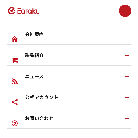
会社案内
取扱説明書
Manual
製品紹介
会社案内TOP
TOP
取扱説明書
イヤーカフ型イヤホン F306
Earakuとは
ニュース
すべての製品
研究・開発
ヘッドセット
イヤーカフ型イヤホン F306
公式アカウント
ブログ
イヤカフ式イヤホン
2025.05.23
お知らせ
ワイヤレスヘッドホン
お問い合わせ
公式LINEアカウント
特典あり
左右一体型イヤホン
公式Youtubeアカウント