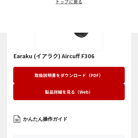
マイク脱着式イヤホン
トップに戻る
取扱説明書
公式Instagramアカウント
耳掛け式イヤホン
よくあるご質問
公式TikTokアカウント
スポーツ用イヤホン
公式LINEでお問い合わせ
公式Xアカウント
ネックスピーカー
OEMについて
TV用手元スピーカー
サイトに関するご意見
Earaku (イアラク) Aircuff F306
ミニスピーカー
小型スピーカー
取扱説明書をダウンロード（PDF）
高出力スピーカー
製品詳細を見る（Web）
かんたん操作ガイド