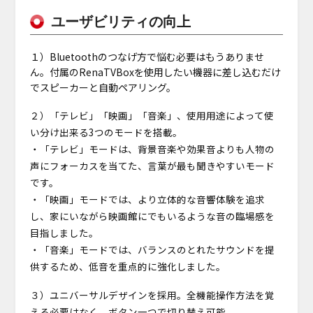
ユーザビリティの向上
１）Bluetoothのつなげ方で悩む必要はもうありませ
ん。付属のRenaTVBoxを使用したい機器に差し込むだけ
でスピーカーと自動ペアリング。
２）「テレビ」「映画」「音楽」、使用用途によって使
い分け出来る3つのモードを搭載。
・「テレビ」モードは、背景音楽や効果音よりも人物の
声にフォーカスを当てた、言葉が最も聞きやすいモード
です。
・「映画」モードでは、より立体的な音響体験を追求
し、家にいながら映画館にでもいるような音の臨場感を
目指しました。
・「音楽」モードでは、バランスのとれたサウンドを提
供するため、低音を重点的に強化しました。
３）ユニバーサルデザインを採用。全機能操作方法を覚
える必要はなく、ボタン一つで切り替え可能。