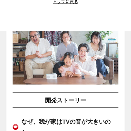
マイク脱着式イヤホン
トップに戻る
取扱説明書
公式Instagramアカウント
2024.04.22
耳掛け式イヤホン
ブログ
開発ストーリー
よくあるご質問
公式TikTokアカウント
スポーツ用イヤホン
公式LINEでお問い合わせ
公式Xアカウント
ネックスピーカー
OEMについて
TV用手元スピーカー
サイトに関するご意見
ミニスピーカー
小型スピーカー
高出力スピーカー
開発ストーリー
なぜ、我が家はTVの音が大きいの