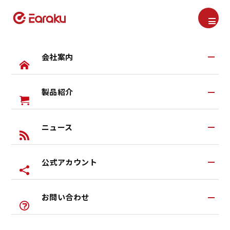
会社案内
ブログ
Blog
製品紹介
会社案内TOP
TOP
ブログ
開発ストーリー
家族の音トラブルに新提案！思いやりスピーカ
Earakuとは
ニュース
すべての製品
研究・開発
Earaku Blog
ヘッドセット
公式アカウント
ブログ
イヤカフ式イヤホン
お知らせ
ワイヤレスヘッドホン
お問い合わせ
公式LINEアカウント
特典あり
左右一体型イヤホン
家族の音トラブルに新提案！
公式Youtubeアカウント
思いやりスピーカー「優音（You-on）」